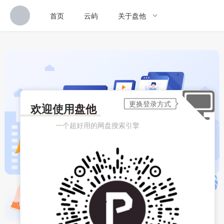
首页
云屿
关于盘他
欢迎使用
盘他
一个超好用的网盘搜索引擎