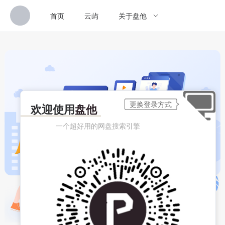
首页
云屿
关于盘他
欢迎使用
盘他
一个超好用的网盘搜索引擎