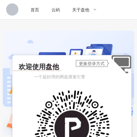
首页
云屿
关于盘他
欢迎使用
盘他
一个超好用的网盘搜索引擎