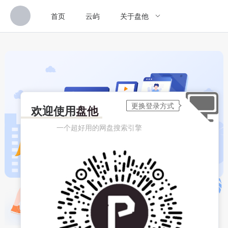
首页
云屿
关于盘他
欢迎使用
盘他
一个超好用的网盘搜索引擎