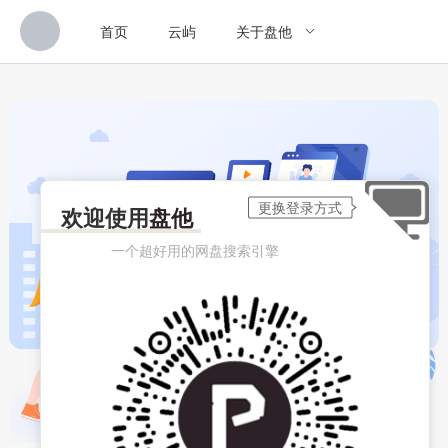
首页
云屿
关于盘他
欢迎使用
盘他
一个超好用的网盘搜索引擎