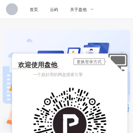
首页
云屿
关于盘他
欢迎使用
盘他
一个超好用的网盘搜索引擎