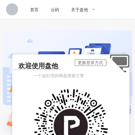
首页
云屿
关于盘他
欢迎使用
盘他
一个超好用的网盘搜索引擎