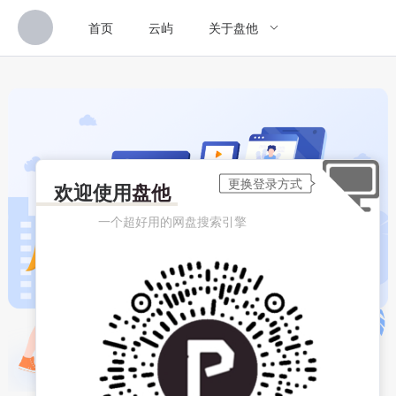
首页
云屿
关于盘他
欢迎使用
盘他
一个超好用的网盘搜索引擎