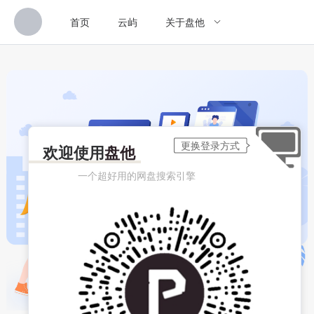
首页
云屿
关于盘他
欢迎使用
盘他
一个超好用的网盘搜索引擎