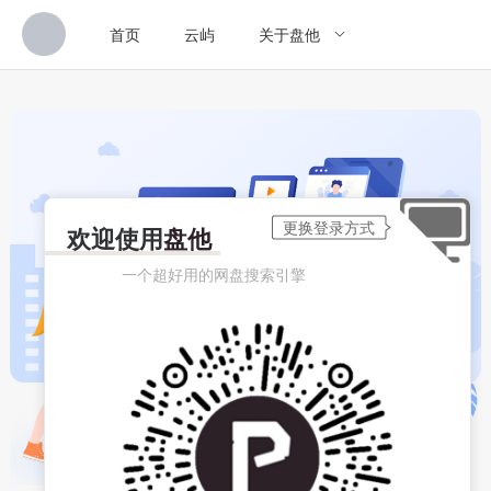
首页
云屿
关于盘他
欢迎使用
盘他
一个超好用的网盘搜索引擎