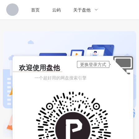
首页
云屿
关于盘他
欢迎使用
盘他
一个超好用的网盘搜索引擎