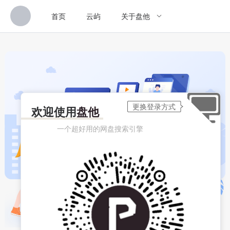
首页
云屿
关于盘他
欢迎使用
盘他
一个超好用的网盘搜索引擎