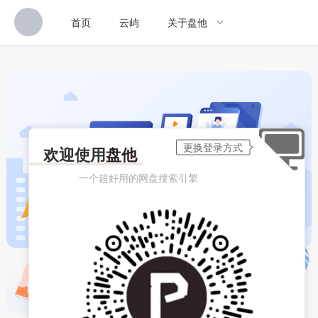
首页
云屿
关于盘他
欢迎使用
盘他
一个超好用的网盘搜索引擎