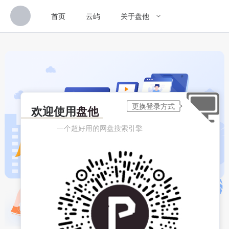
首页
云屿
关于盘他
欢迎使用
盘他
一个超好用的网盘搜索引擎