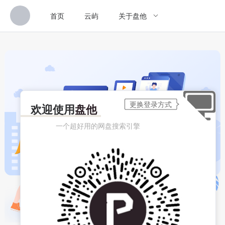
首页
云屿
关于盘他
欢迎使用
盘他
一个超好用的网盘搜索引擎