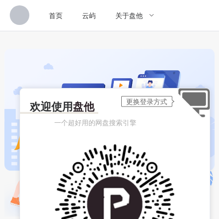
首页
云屿
关于盘他
欢迎使用
盘他
一个超好用的网盘搜索引擎