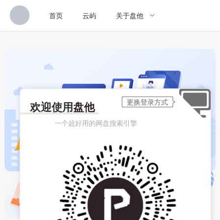
首页
云屿
关于盘他
欢迎使用
盘他
一个超好用的网盘搜索引擎