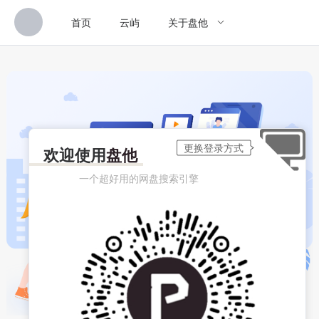
首页
云屿
关于盘他
欢迎使用
盘他
一个超好用的网盘搜索引擎