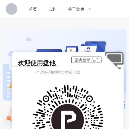
首页
云屿
关于盘他
欢迎使用
盘他
一个超好用的网盘搜索引擎