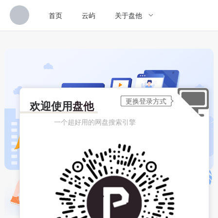
首页
云屿
关于盘他
欢迎使用
盘他
一个超好用的网盘搜索引擎