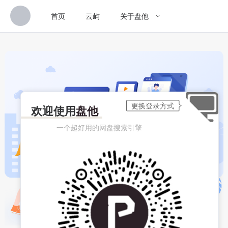
首页
云屿
关于盘他
欢迎使用
盘他
一个超好用的网盘搜索引擎