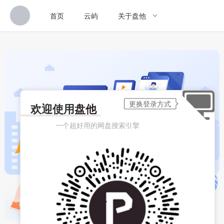
首页
云屿
关于盘他
欢迎使用
盘他
一个超好用的网盘搜索引擎