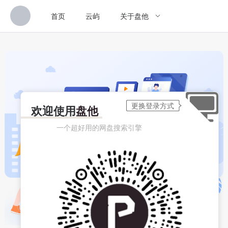
首页
云屿
关于盘他
欢迎使用
盘他
一个超好用的网盘搜索引擎