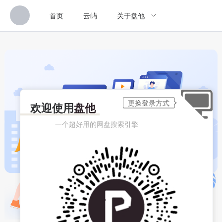
首页
云屿
关于盘他
欢迎使用
盘他
一个超好用的网盘搜索引擎