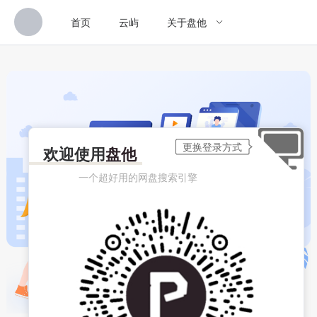
首页
云屿
关于盘他
欢迎使用
盘他
一个超好用的网盘搜索引擎