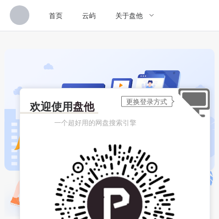
首页
云屿
关于盘他
欢迎使用
盘他
一个超好用的网盘搜索引擎