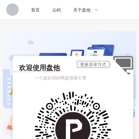
首页
云屿
关于盘他
欢迎使用
盘他
一个超好用的网盘搜索引擎