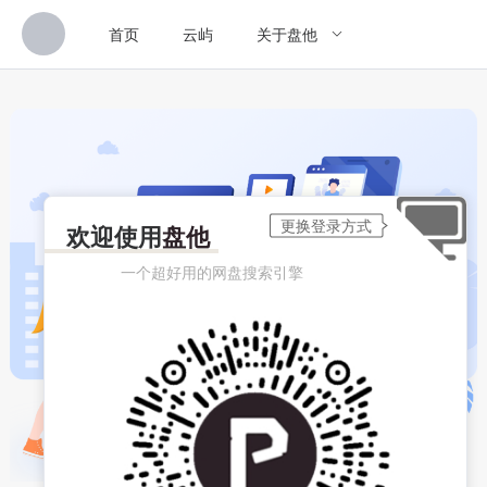
首页
云屿
关于盘他
欢迎使用
盘他
一个超好用的网盘搜索引擎