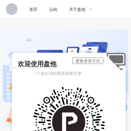
首页
云屿
关于盘他
欢迎使用
盘他
一个超好用的网盘搜索引擎