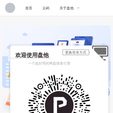
首页
云屿
关于盘他
欢迎使用
盘他
一个超好用的网盘搜索引擎