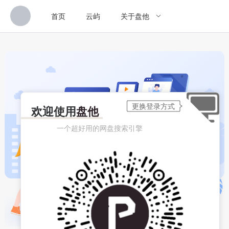
首页
云屿
关于盘他
欢迎使用
盘他
一个超好用的网盘搜索引擎