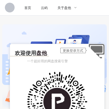
首页
云屿
关于盘他
欢迎使用
盘他
一个超好用的网盘搜索引擎