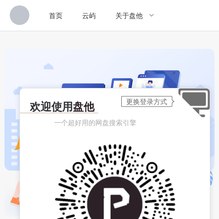
首页
云屿
关于盘他
欢迎使用
盘他
一个超好用的网盘搜索引擎