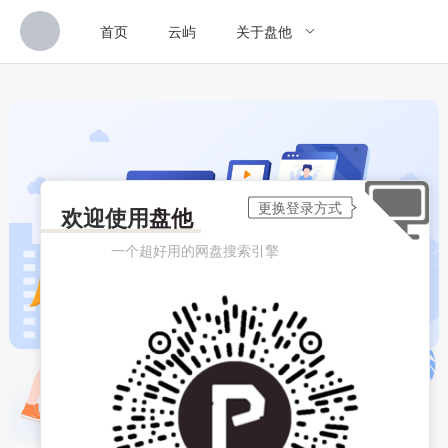
首页
云屿
关于盘他
欢迎使用
盘他
一个超好用的网盘搜索引擎