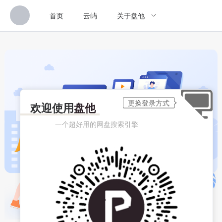
首页
云屿
关于盘他
欢迎使用
盘他
一个超好用的网盘搜索引擎