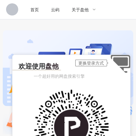
首页
云屿
关于盘他
欢迎使用
盘他
一个超好用的网盘搜索引擎