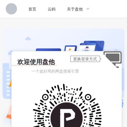
首页
云屿
关于盘他
欢迎使用
盘他
一个超好用的网盘搜索引擎