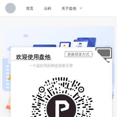
首页
云屿
关于盘他
欢迎使用
盘他
一个超好用的网盘搜索引擎