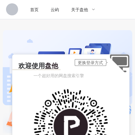
首页
云屿
关于盘他
欢迎使用
盘他
一个超好用的网盘搜索引擎