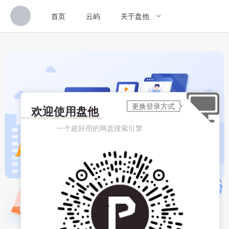
首页
云屿
关于盘他
欢迎使用
盘他
一个超好用的网盘搜索引擎