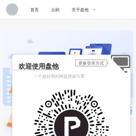
首页
云屿
关于盘他
欢迎使用
盘他
一个超好用的网盘搜索引擎