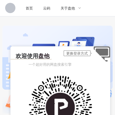
首页
云屿
关于盘他
欢迎使用
盘他
一个超好用的网盘搜索引擎