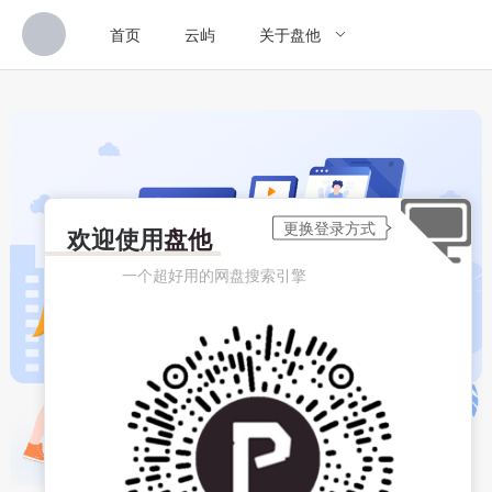
首页
云屿
关于盘他
欢迎使用
盘他
一个超好用的网盘搜索引擎