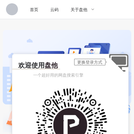
首页
云屿
关于盘他
欢迎使用
盘他
一个超好用的网盘搜索引擎