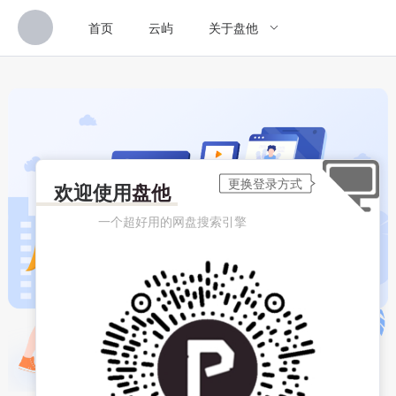
首页
云屿
关于盘他
欢迎使用
盘他
一个超好用的网盘搜索引擎