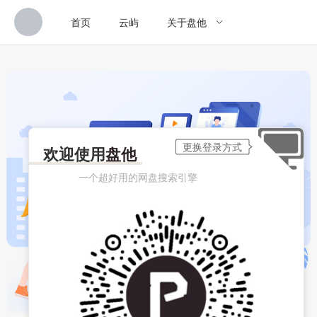
首页
云屿
关于盘他
欢迎使用
盘他
一个超好用的网盘搜索引擎