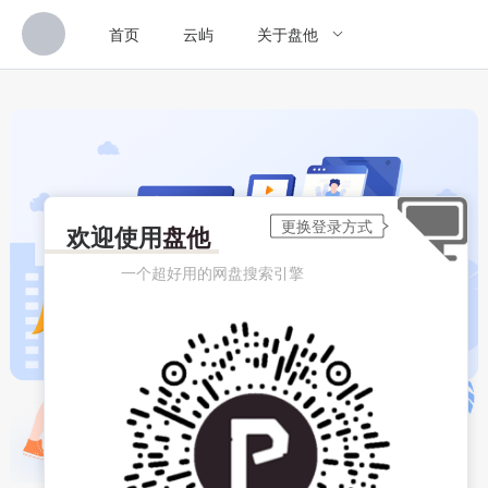
首页
云屿
关于盘他
欢迎使用
盘他
一个超好用的网盘搜索引擎