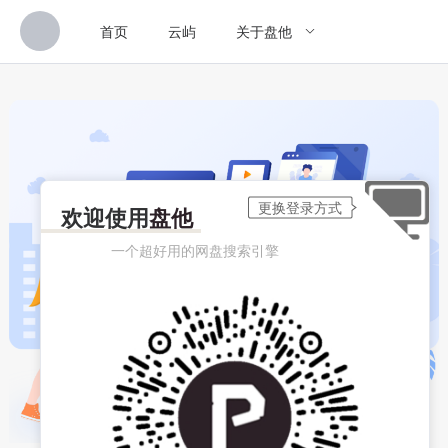
首页
云屿
关于盘他
欢迎使用
盘他
一个超好用的网盘搜索引擎