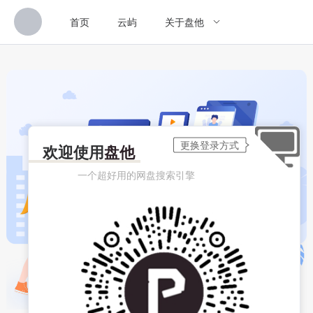
首页
云屿
关于盘他
欢迎使用
盘他
一个超好用的网盘搜索引擎