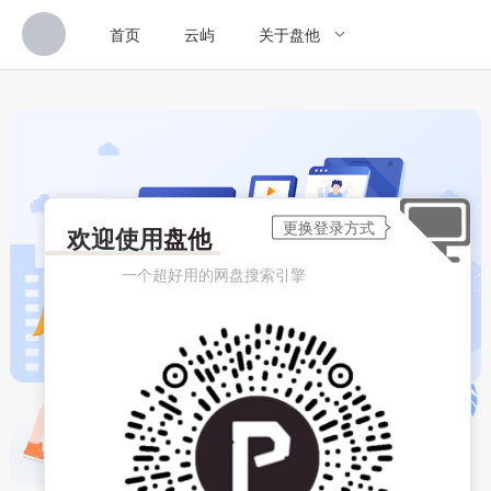
首页
云屿
关于盘他
欢迎使用
盘他
一个超好用的网盘搜索引擎